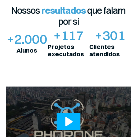
Nossos
resultados
que falam
por si
+
117
+
301
+
2.000
Projetos
Clientes
Alunos
executados
atendidos