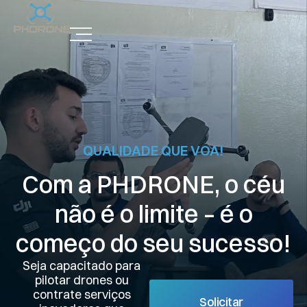
QUALIDADE QUE VOA!
Com a PHDRONE, o céu
não é o limite – é o
começo do seu sucesso!
Seja capacitado para
pilotar drones ou
contrate serviços
Solicitar